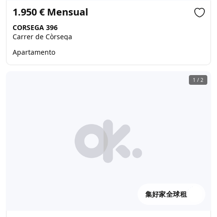
1.950 € Mensual
CORSEGA 396
Carrer de Còrsega
Apartamento
1
/
2
集好家全球租