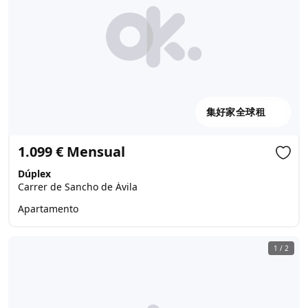
集好家全球租
1.099 € Mensual
Dúplex
Carrer de Sancho de Ávila
Apartamento
1
/
2