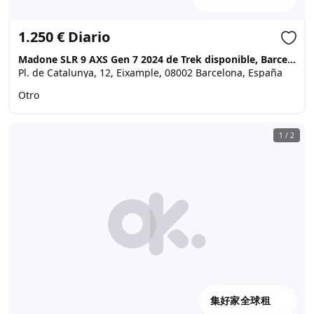
1.250 € Diario
Madone SLR 9 AXS Gen 7 2024 de Trek disponible, Barcelona Super chat :+639071869313
Pl. de Catalunya, 12, Eixample, 08002 Barcelona, España
Otro
1
/
2
集好家全球租