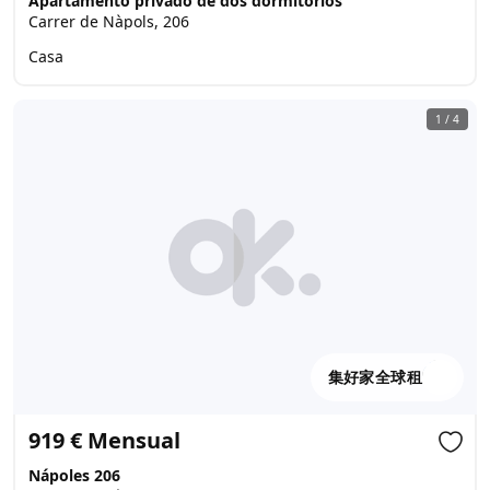
Apartamento privado de dos dormitorios
Carrer de Nàpols, 206
Casa
1
/
4
集好家全球租
919 € Mensual
Nápoles 206