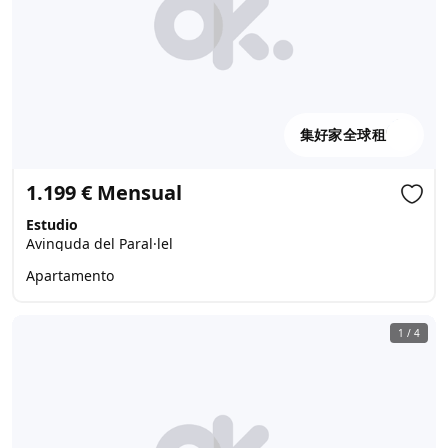
集好家全球租
1.199 € Mensual
Estudio
Avinguda del Paral·lel
Apartamento
1
/
4