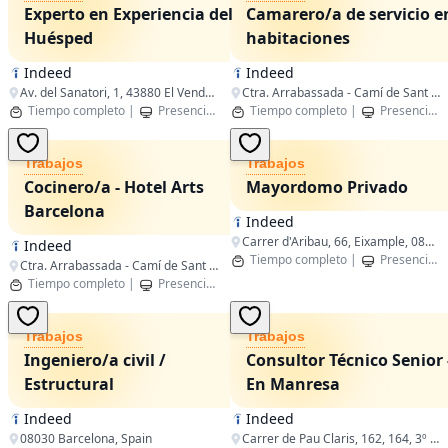
Experto en Experiencia del
Camarero/a de servicio e
Huésped
habitaciones
Indeed
Indeed
Av. del Sanatori, 1, 43880 El Vendrell, Tarragona, España
Ctra. Arrabassada - Camí de Sant Medir, 08196, Barcelona, España
Tiempo completo
|
Presencial
|
El Vendrell,Catalunya
Tiempo completo
|
Presencial
Trabajos
Trabajos
Cocinero/a - Hotel Arts
Mayordomo Privado
Barcelona
Indeed
Carrer d'Aribau, 66, Eixample, 08011 Barcelona, Spain
Indeed
Tiempo completo
|
Presencial
Ctra. Arrabassada - Camí de Sant Medir, 08196, Barcelona, España
Tiempo completo
|
Presencial
|
Barcelona,Catalunya
Trabajos
Trabajos
Ingeniero/a civil /
Consultor Técnico Senior 
Estructural
En Manresa
Indeed
Indeed
08030 Barcelona, Spain
Carrer de Pau Claris, 162, 164, 3º 3ª, Eixample, 08037 Barcelona, Spain