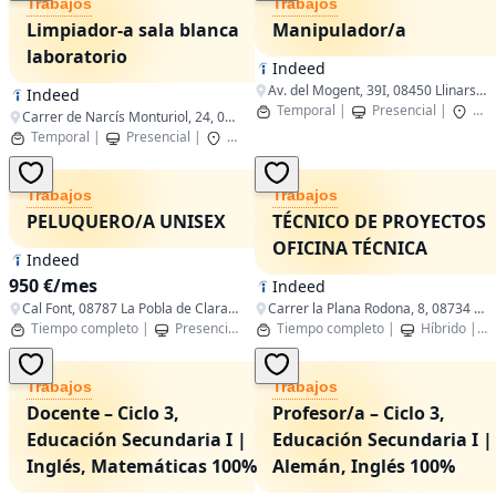
Trabajos
Trabajos
Limpiador-a sala blanca
Manipulador/a
laboratorio
Indeed
Av. del Mogent, 39I, 08450 Llinars del Vallès, Barcelona, España
Indeed
Temporal
|
Presencial
|
Lli
Carrer de Narcís Monturiol, 24, 08960 Sant Just Desvern, Barcelona, Spain
Temporal
|
Presencial
|
Sant Just Desvern,Catalunya
Trabajos
Trabajos
PELUQUERO/A UNISEX
TÉCNICO DE PROYECTOS
OFICINA TÉCNICA
Indeed
950 €/mes
Indeed
Cal Font, 08787 La Pobla de Claramunt, Barcelona, España
Carrer la Plana Rodona, 8, 08734 Sant Miquel d'Olèrdola, Barcelona, Spain
Tiempo completo
|
Presencial
|
La Pobla de Claramunt,Cataluña
Tiempo completo
|
Híbrido
|
Trabajos
Trabajos
Docente – Ciclo 3,
Profesor/a – Ciclo 3,
Educación Secundaria I |
Educación Secundaria I |
Inglés, Matemáticas 100%
Alemán, Inglés 100%