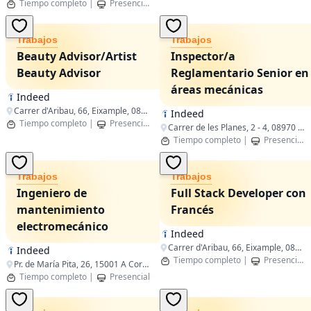
Tiempo completo
|
Presencial
|
Cornellà de Llobregat,Catalunya
Trabajos
Trabajos
Beauty Advisor/Artist
Inspector/a
Beauty Advisor
Reglamentario Senior en
áreas mecánicas
Indeed
Carrer d'Aribau, 66, Eixample, 08011 Barcelona, Spain
Indeed
Tiempo completo
|
Presencial
|
Barcelona,Catalunya
Carrer de les Planes, 2 - 4, 08970 Sant Joan Despí, Barcelona, Spain
Tiempo completo
|
Presencial
Trabajos
Trabajos
Ingeniero de
Full Stack Developer con
mantenimiento
Francés
electromecánico
Indeed
Carrer d'Aribau, 66, Eixample, 08011 Barcelona, Spain
Indeed
Tiempo completo
|
Presencial
Pr. de María Pita, 26, 15001 A Coruña, Spain
Tiempo completo
|
Presencial