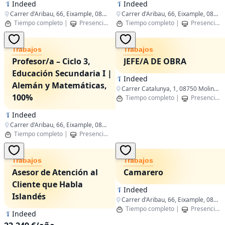
Indeed
Indeed
Carrer d'Aribau, 66, Eixample, 08011 Barcelona, Spain
Carrer d'Aribau, 66, Eixample, 08011 Barcelona, Spain
Tiempo completo
|
Presencial
|
Barcelona,Catalunya
Tiempo completo
|
Presencial
Trabajos
Trabajos
Profesor/a – Ciclo 3,
JEFE/A DE OBRA
Educación Secundaria I |
Indeed
Alemán y Matemáticas,
Carrer Catalunya, 1, 08750 Molins de Rei, Barcelona, Spain
100%
Tiempo completo
|
Presencial
Indeed
Carrer d'Aribau, 66, Eixample, 08011 Barcelona, España
Tiempo completo
|
Presencial
|
Barcelona,Catalunya
Trabajos
Trabajos
Asesor de Atención al
Camarero
Cliente que Habla
Indeed
Islandés
Carrer d'Aribau, 66, Eixample, 08011 Barcelona, Spain
Tiempo completo
|
Presencial
Indeed