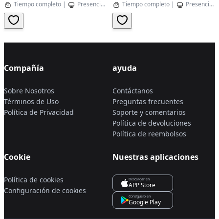
Tiempo completo
|
Presencial
|
Barcelona,Catalonia
Tiempo completo
|
Presencial
Compañía
ayuda
Sobre Nosotros
Contáctanos
Términos de Uso
Preguntas frecuentes
Política de Privacidad
Soporte y comentarios
Política de devoluciones
Política de reembolsos
Cookie
Nuestras aplicaciones
Política de cookies
Descargar en
APP Store
Configuración de cookies
Consíguelo en
Google Play