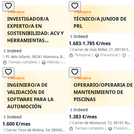
Trabajos
Trabajos
INVESTIGADOR/A
TÉCNICO/A JUNIOR DE
EXPERTO/A EN
PRL
SOSTENIBILIDAD: ACV Y
Indeed
HERRAMIENTAS
1.683-1.785 €/mes
DIGITALES
Carrer de Lluís Millet, 21, 08130 Santa Perpètua de Mogoda, Barcelona, Spain
Indeed
Temporal
|
Presencial
|
San
Pl. dels Infants, 08241 Manresa, Barcelona, Spain
Tiempo completo
|
Híbrido
|
Manresa,Cataluña
Trabajos
Trabajos
INGENIERO/A DE
OPERARIO/OPERARIA DE
VALIDACIÓN DE
MANTENIMIENTO DE
SOFTWARE PARA LA
PISCINAS
AUTOMOCIÓN
Indeed
1.383 €/mes
Indeed
Carrer de Monturiol, 72, 08191 Rubí, Barcelona, España
1.600 €/mes
Tiempo completo
|
Presencial
Carrer Tirso de Molina, 34, 08940 Cornellà de Llobregat, Barcelona, España