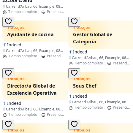
22.249 €/año
Carrer d'Aribau, 66, Eixample, 08011 Barcelona, Spain
Tiempo completo
|
Presencial
|
Barcelona,Catalunya
Trabajos
Trabajos
Ayudante de cocina
Gestor Global de
Categoría
Indeed
Carrer d'Aribau, 66, Eixample, 08011 Barcelona, Spain
Indeed
Tiempo completo
|
Presencial
|
Barcelona,Catalunya
Carrer d'Aribau, 66, Eixample, 08011 Barcelona, España
Tiempo completo
|
Presencial
Trabajos
Trabajos
Director/a Global de
Sous Chef
Excelencia Operativa
Indeed
Carrer d'Aribau, 66, Eixample, 08011 Barcelona, Spain
Indeed
Tiempo completo
|
Presencial
Carrer d'Aribau, 66, Eixample, 08011 Barcelona, Spain
Tiempo completo
|
Presencial
|
Barcelona,Catalunya
Trabajos
Trabajos