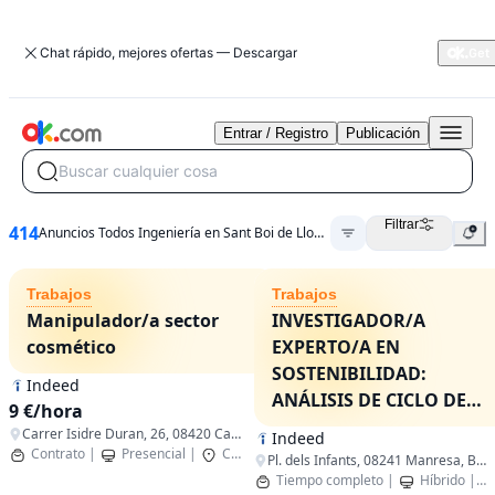
Chat rápido, mejores ofertas — Descargar
Entrar / Registro
Publicación
Buscar cualquier cosa
Filtrar
414
Anuncios Todos Ingeniería en Sant Boi de Llobregat
Trabajos
Trabajos
Manipulador/a sector
INVESTIGADOR/A
cosmético
EXPERTO/A EN
SOSTENIBILIDAD:
Indeed
ANÁLISIS DE CICLO DE
9 €/hora
VIDA SOCIAL (ACV-S)
Carrer Isidre Duran, 26, 08420 Canovelles, Barcelona, Spain
Indeed
Contrato
|
Presencial
|
Canovelles,Catalunya
Pl. dels Infants, 08241 Manresa, Barcelona, Spain
Tiempo completo
|
Híbrido
|