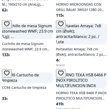
M.; 160x210 cm (AnxLg),
HORNO MICROONDAS CON
65x100 cm …
62
GRILL BALAY 3WG3112B0 20
€
LITROS BLANCO
115
€
Cuchillo de mesa Signum
stonewashed WMF; 23.9 cm
Portavelas Amaya; 7x8 cm
(Lg); …
133
(ØxAt); antracita/blanco; 2 pz. /
€
Lote
4
€
Nuevo
CCR6 Cartucho de limpieza
HORNO TEKA HSB 6466 P INOX
33
PIROLITICO MULTIFUNCION
€
INOX
419
€
Con signos de uso