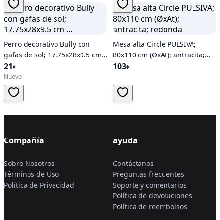
Perro decorativo Bully con
Mesa alta Circle PULSIVA;
gafas de sol; 17.75x28x9.5 cm
80x110 cm (ØxAt); antracita;
…
21
redonda
103
€
€
Nuevo
Compañía
ayuda
Sobre Nosotros
Contáctanos
Términos de Uso
Preguntas frecuentes
Política de Privacidad
Soporte y comentarios
Política de devoluciones
Política de reembolsos