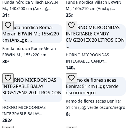
Funda nórdica Villach ERWIN
Funda nórdica Villach ERWIN
M.; 140x200 cm (AnxLg);
M.; 160x210 cm (AnxLg);
rojo/blanco
31
rojo/blanco
35
€
€
Funda nórdica Roma-Meran
ERWIN M.; 155x220 cm
HORNO MICROONDAS
(AnxLg); …
30
INTEGRABLE CANDY
€
CMGI201EX 20 LITROS CON …
140
€
Ramo de flores secas Benira;
HORNO MICROONDAS
51 cm (Lg); verde oscuro/negro
INTEGRABLE BALAY
6
€
3CG5175N2 20 LITROS CON …
282
€