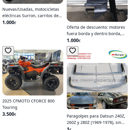
Nuevas/Usadas, motocicletas
eléctricas Surron, carritos de
carreras (Go-Kart), Piaggio,
1.000
€
Oferta de descuento: motores
Yamaha, motocicletas
fuera borda y dentro borda,
deportivas, etc.
remolques, Minn Kota
1.000
€
2025 CFMOTO CFORCE 800
Touring
3.500
€
Paragolpes para Datsun 240Z,
260Z y 280Z (1969-1978), sin
orificios ni goma
1
€