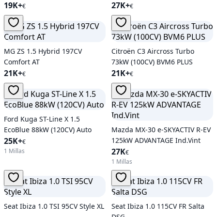
19K+
27K+
€
€
MG ZS 1.5 Hybrid 197CV
Citroën C3 Aircross Turbo
Comfort AT
73kW (100CV) BVM6 PLUS
21K+
21K+
€
€
Ford Kuga ST-Line X 1.5
EcoBlue 88kW (120CV) Auto
Mazda MX-30 e-SKYACTIV R-EV
25K+
125kW ADVANTAGE Ind.Vint
€
27K
1 Millas
€
1 Millas
Seat Ibiza 1.0 TSI 95CV Style XL
Seat Ibiza 1.0 115CV FR Salta
DSG