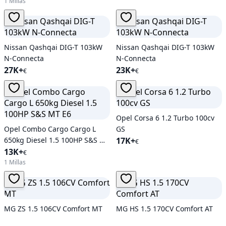
1 Millas
Nissan Qashqai DIG-T 103kW
Nissan Qashqai DIG-T 103kW
N-Connecta
N-Connecta
27K+
23K+
€
€
Opel Corsa 6 1.2 Turbo 100cv
Opel Combo Cargo Cargo L
GS
650kg Diesel 1.5 100HP S&S MT
17K+
€
E6
13K+
€
1 Millas
MG ZS 1.5 106CV Comfort MT
MG HS 1.5 170CV Comfort AT