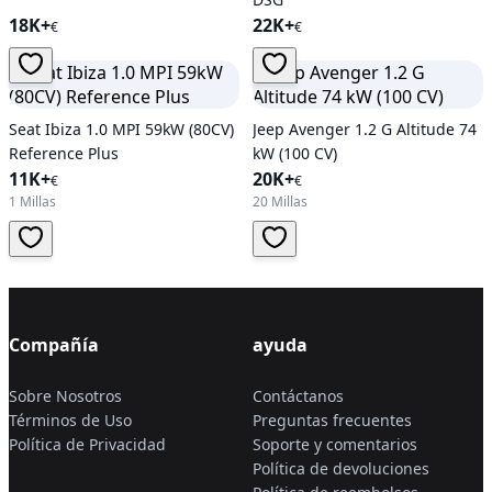
18K+
22K+
€
€
Seat Ibiza 1.0 MPI 59kW (80CV)
Jeep Avenger 1.2 G Altitude 74
Reference Plus
kW (100 CV)
11K+
20K+
€
€
1 Millas
20 Millas
Compañía
ayuda
Sobre Nosotros
Contáctanos
Términos de Uso
Preguntas frecuentes
Política de Privacidad
Soporte y comentarios
Política de devoluciones