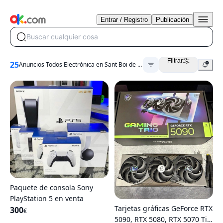
Entrar / Registro
Publicación
Buscar cualquier cosa
Filtrar
25
Anuncios Todos Electrónica en Sant Boi de Llobregat
Paquete de consola Sony
PlayStation 5 en venta
Tarjetas gráficas GeForce RTX
300
€
5090, RTX 5080, RTX 5070 Ti,