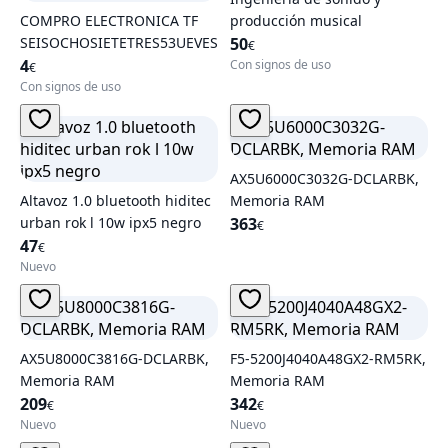
COMPRO ELECTRONICA TF
producción musical
SEISOCHOSIETETRES53UEVESEISNUEVE
50
€
4
Con signos de uso
€
Con signos de uso
AX5U6000C3032G-DCLARBK,
Altavoz 1.0 bluetooth hiditec
Memoria RAM
urban rok l 10w ipx5 negro
363
€
47
€
Nuevo
AX5U8000C3816G-DCLARBK,
F5-5200J4040A48GX2-RM5RK,
Memoria RAM
Memoria RAM
209
342
€
€
Nuevo
Nuevo