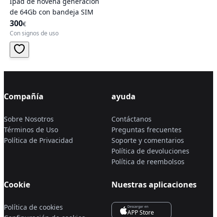
Ipad de novena generacion
de 64Gb con bandeja SIM
300
€
Con signos de uso
Compañía
ayuda
Sobre Nosotros
Contáctanos
Términos de Uso
Preguntas frecuentes
Política de Privacidad
Soporte y comentarios
Política de devoluciones
Política de reembolsos
Cookie
Nuestras aplicaciones
Política de cookies
Descargar en
APP Store