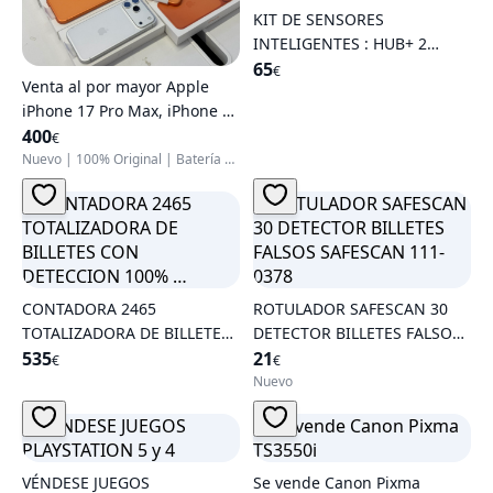
KIT DE SENSORES
INTELIGENTES : HUB+ 2
SENSORES CONTACTO+ 1 …
65
€
Venta al por mayor Apple
iPhone 17 Pro Max, iPhone 17
Pro, iPhone 17, iPhone Air,
400
€
iPhone 16 Pro Max, iPhone 16
Nuevo
|
100% Original
|
Batería al 100%
Pro, iPhone 16, iPhone 16
Plus
CONTADORA 2465
ROTULADOR SAFESCAN 30
TOTALIZADORA DE BILLETES
DETECTOR BILLETES FALSOS
CON DETECCION 100% …
535
SAFESCAN 111-0378
21
€
€
Nuevo
VÉNDESE JUEGOS
Se vende Canon Pixma