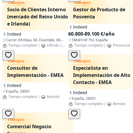
Trabajos
Trabajos
Socio de Clientes Interno
Gestor de Producto de
(mercado del Reino Unido
Posventa
e Irlanda)
Indeed
60.800-89.100 €/año
Indeed
Carrer d'Aribau, 66, Eixample, 08011 Barcelona, España
5M4H+6F Pol, España
Tiempo completo
|
Híbrido
|
Barcelona,Catalunya
Tiempo completo
|
Presencial
Trabajos
Trabajos
Consultor de
Especialista en
Implementación - EMEA
Implementación de Alto
Contacto - EMEA
Indeed
España, 28001
Indeed
Tiempo completo
|
Remoto
España, 28001
Tiempo completo
|
Remoto
Trabajos
Comercial Negocio