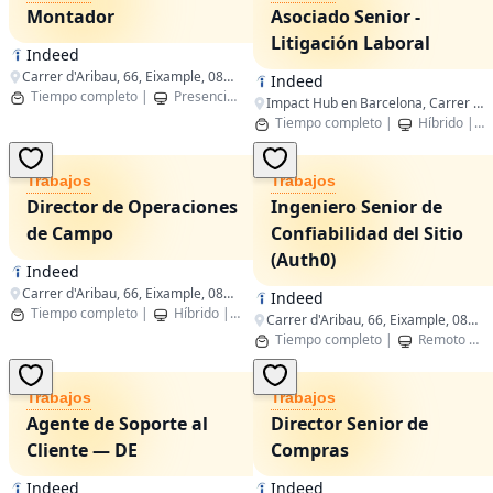
Montador
Asociado Senior -
Litigación Laboral
Indeed
Carrer d'Aribau, 66, Eixample, 08011 Barcelona, España
Indeed
Tiempo completo
|
Presencial
|
Barcelona,Catalunya
Impact Hub en Barcelona, Carrer de Pujades, 94, Sant Martí, 08005 Barcelona, España
Tiempo completo
|
Híbrido
|
Trabajos
Trabajos
Director de Operaciones
Ingeniero Senior de
de Campo
Confiabilidad del Sitio
(Auth0)
Indeed
Carrer d'Aribau, 66, Eixample, 08011 Barcelona, Spain
Indeed
Tiempo completo
|
Híbrido
|
Barcelona,Catalunya
Carrer d'Aribau, 66, Eixample, 08011 Barcelona, España
Tiempo completo
|
Remoto
|
Trabajos
Trabajos
Agente de Soporte al
Director Senior de
Cliente — DE
Compras
Indeed
Indeed