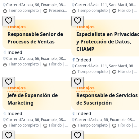
Carrer d'Aribau, 66, Eixample, 08011 Barcelona, Spain
Carrer d'Àvila, 111, Sant Martí, 08005 Barcelona, España
Tiempo completo
|
Presencial
|
Barcelona,Catalunya
Tiempo completo
|
Híbrido
|
Trabajos
Trabajos
Responsable Senior de
Especialista en Privacida
Procesos de Ventas
y Protección de Datos,
CHAMP
Indeed
Carrer d'Aribau, 66, Eixample, 08011 Barcelona, Spain
Indeed
Tiempo completo
|
Híbrido
|
Barcelona,Catalunya
Carrer d'Àvila, 111, Sant Martí, 08005 Barcelona, Spain
Tiempo completo
|
Híbrido
|
Trabajos
Trabajos
Jefe de Expansión de
Responsable de Servicios
Marketing
de Suscripción
Indeed
Indeed
Carrer d'Aribau, 66, Eixample, 08011 Barcelona, España
Carrer d'Aribau, 66, Eixample, 08011 Barcelona, España
Tiempo completo
|
Híbrido
|
Barcelona,Catalunya
Tiempo completo
|
Híbrido
|