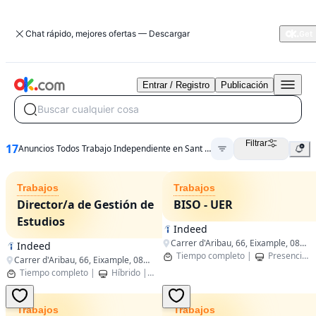
Chat rápido, mejores ofertas — Descargar
Entrar / Registro
Publicación
Buscar cualquier cosa
Filtrar
17
Anuncios Todos Trabajo Independiente en Sant Boi de Llobregat
Trabajos
Trabajos
Director/a de Gestión de
BISO - UER
Estudios
Indeed
Carrer d'Aribau, 66, Eixample, 08011 Barcelona, España
Indeed
Tiempo completo
|
Presencial
Carrer d'Aribau, 66, Eixample, 08011 Barcelona, España
Tiempo completo
|
Híbrido
|
Barcelona,Catalunya
Trabajos
Trabajos